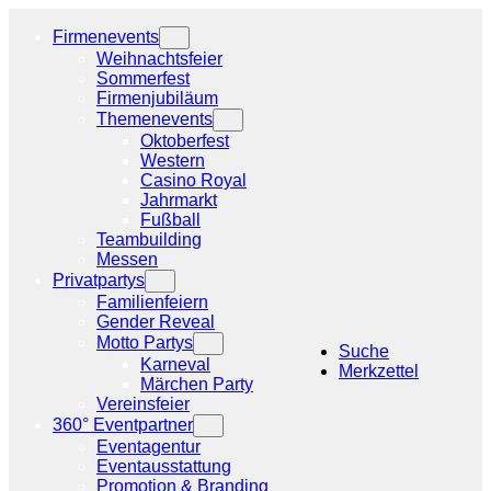
Zum
Inhalt
Firmenevents
springen
Weihnachtsfeier
Sommerfest
Firmenjubiläum
Themenevents
Oktoberfest
Western
Casino Royal
Jahrmarkt
Fußball
Teambuilding
Messen
Privatpartys
Familienfeiern
Gender Reveal
Motto Partys
Suche
Karneval
Merkzettel
Märchen Party
Vereinsfeier
360° Eventpartner
Eventagentur
Eventausstattung
Promotion & Branding