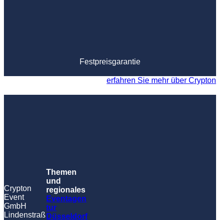
Festpreisgarantie
erfahren Sie mehr über Crypton
Themen
und
Crypton
regionales
Event
Eventagen
GmbH
tur
Lindenstraß
Düsseldorf