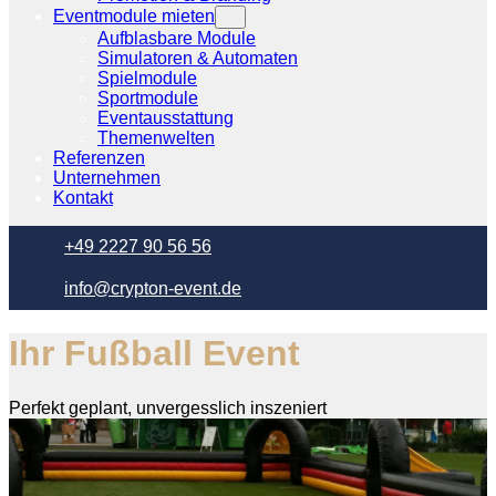
Eventmodule mieten
Aufblasbare Module
Simulatoren & Automaten
Spielmodule
Sportmodule
Eventausstattung
Themenwelten
Referenzen
Unternehmen
Kontakt
+49 2227 90 56 56
info@crypton-event.de
Ihr Fußball Event
Perfekt geplant, unvergesslich inszeniert