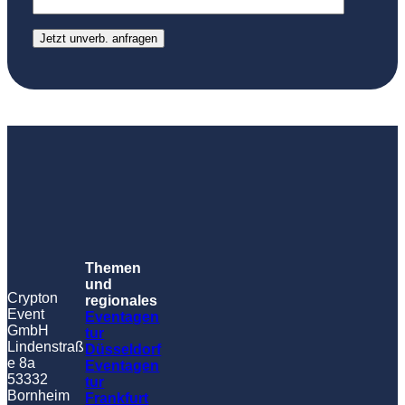
Themen
und
Crypton
regionales
Event
Eventagen
GmbH
tur
Lindenstraß
Düsseldorf
e 8a
Eventagen
53332
tur
Bornheim
Frankfurt