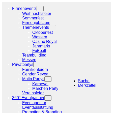
Zum
Inhalt
Firmenevents
springen
Weihnachtsfeier
Sommerfest
Firmenjubiläum
Themenevents
Oktoberfest
Western
Casino Royal
Jahrmarkt
Fußball
Teambuilding
Messen
Privatpartys
Familienfeiern
Gender Reveal
Motto Partys
Suche
Karneval
Merkzettel
Märchen Party
Vereinsfeier
360° Eventpartner
Eventagentur
Eventausstattung
Promotion & Branding