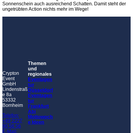
Sonnenschein auch ausreichend Schatten. Damit steht der
ungetrübten Action nichts mehr im Wege!
Themen
und
Crypton
regionales
Event
Eventagen
GmbH
tur
Lindenstraß
Düsseldorf
e 8a
Eventagen
53332
tur
Bornheim
Frankfurt
Abi
Telefon:
Mottowoch
+49 2227
e Ideen
90 56 56
E-Mail: