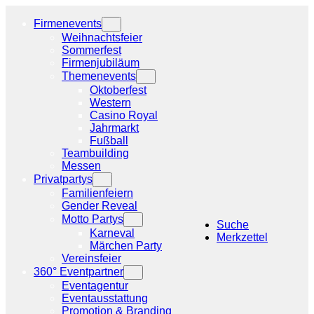
Zum
Inhalt
Firmenevents
springen
Weihnachtsfeier
Sommerfest
Firmenjubiläum
Themenevents
Oktoberfest
Western
Casino Royal
Jahrmarkt
Fußball
Teambuilding
Messen
Privatpartys
Familienfeiern
Gender Reveal
Motto Partys
Suche
Karneval
Merkzettel
Märchen Party
Vereinsfeier
360° Eventpartner
Eventagentur
Eventausstattung
Promotion & Branding