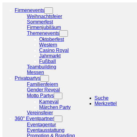
Zum
Inhalt
Firmenevents
springen
Weihnachtsfeier
Sommerfest
Firmenjubiläum
Themenevents
Oktoberfest
Western
Casino Royal
Jahrmarkt
Fußball
Teambuilding
Messen
Privatpartys
Familienfeiern
Gender Reveal
Motto Partys
Suche
Karneval
Merkzettel
Märchen Party
Vereinsfeier
360° Eventpartner
Eventagentur
Eventausstattung
Promotion & Branding