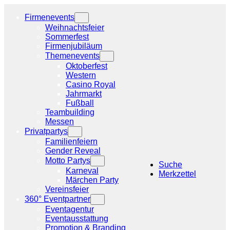
Zum
Inhalt
Firmenevents
springen
Weihnachtsfeier
Sommerfest
Firmenjubiläum
Themenevents
Oktoberfest
Western
Casino Royal
Jahrmarkt
Fußball
Teambuilding
Messen
Privatpartys
Familienfeiern
Gender Reveal
Motto Partys
Suche
Karneval
Merkzettel
Märchen Party
Vereinsfeier
360° Eventpartner
Eventagentur
Eventausstattung
Promotion & Branding