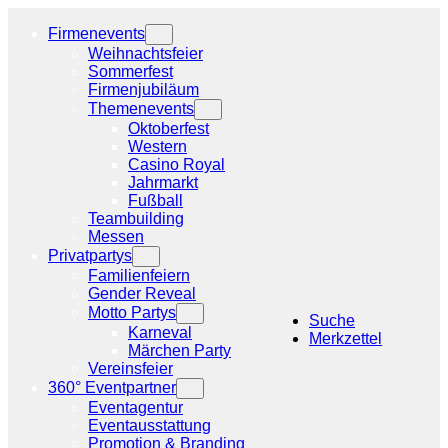
Zum
Inhalt
Firmenevents
springen
Weihnachtsfeier
Sommerfest
Firmenjubiläum
Themenevents
Oktoberfest
Western
Casino Royal
Jahrmarkt
Fußball
Teambuilding
Messen
Privatpartys
Familienfeiern
Gender Reveal
Motto Partys
Suche
Karneval
Merkzettel
Märchen Party
Vereinsfeier
360° Eventpartner
Eventagentur
Eventausstattung
Promotion & Branding