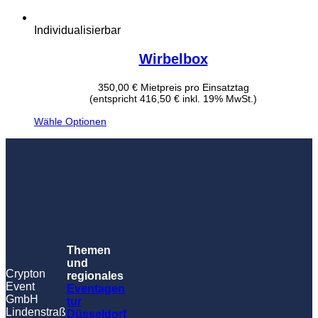
Individualisierbar
Wirbelbox
350,00
€
Mietpreis pro Einsatztag
(entspricht 416,50 € inkl. 19% MwSt.)
Wähle Optionen
Themen
und
Crypton
regionales
Event
Eventagen
GmbH
tur
Lindenstraß
Düsseldorf