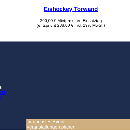
Eishockey Torwand
200,00
€
Mietpreis pro Einsatztag
(entspricht 238,00 € inkl. 19% MwSt.)
s
rf
t
Ihr nächstes Event
Veranstaltungen planen