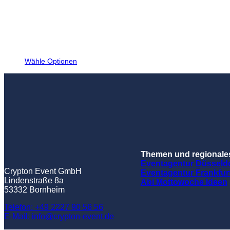
Wähle Optionen
Themen und regionale
Eventagentur Düsseldo
Crypton Event GmbH
Eventagentur Frankfur
Lindenstraße 8a
Abi Mottowoche Ideen
53332 Bornheim
Telefon: +49 2227 90 56 56
E-Mail: info@crypton-event.de