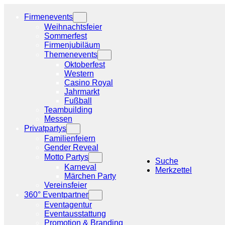
Zum
Inhalt
Firmenevents
springen
Weihnachtsfeier
Sommerfest
Firmenjubiläum
Themenevents
Oktoberfest
Western
Casino Royal
Jahrmarkt
Fußball
Teambuilding
Messen
Privatpartys
Familienfeiern
Gender Reveal
Motto Partys
Suche
Karneval
Merkzettel
Märchen Party
Vereinsfeier
360° Eventpartner
Eventagentur
Eventausstattung
Promotion & Branding