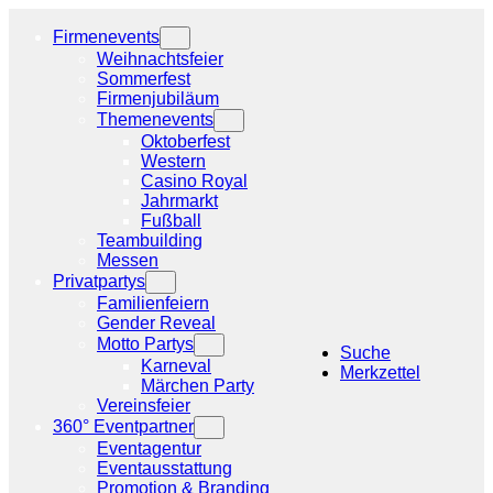
Zum
Inhalt
Firmenevents
springen
Weihnachtsfeier
Sommerfest
Firmenjubiläum
Themenevents
Oktoberfest
Western
Casino Royal
Jahrmarkt
Fußball
Teambuilding
Messen
Privatpartys
Familienfeiern
Gender Reveal
Motto Partys
Suche
Karneval
Merkzettel
Märchen Party
Vereinsfeier
360° Eventpartner
Eventagentur
Eventausstattung
Promotion & Branding