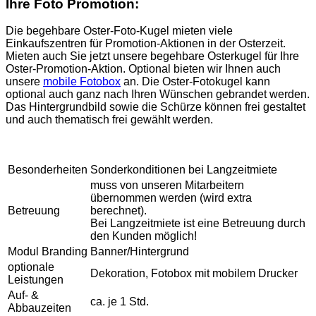
Ihre Foto Promotion:
g
e
Die begehbare Oster-Foto-Kugel mieten viele
l
Einkaufszentren für Promotion-Aktionen in der Osterzeit.
f
Mieten auch Sie jetzt unsere begehbare Osterkugel für Ihre
ü
Oster-Promotion-Aktion. Optional bieten wir Ihnen auch
r
unsere
mobile Fotobox
an. Die Oster-Fotokugel kann
F
optional auch ganz nach Ihren Wünschen gebrandet werden.
o
Das Hintergrundbild sowie die Schürze können frei gestaltet
t
und auch thematisch frei gewählt werden.
o
P
r
o
Besonderheiten
Sonderkonditionen bei Langzeitmiete
m
muss von unseren Mitarbeitern
o
übernommen werden (wird extra
t
Betreuung
berechnet).
i
Bei Langzeitmiete ist eine Betreuung durch
o
den Kunden möglich!
n
Modul Branding
Banner/Hintergrund
M
e
optionale
Dekoration, Fotobox mit mobilem Drucker
n
Leistungen
g
Auf- &
ca. je 1 Std.
e
Abbauzeiten