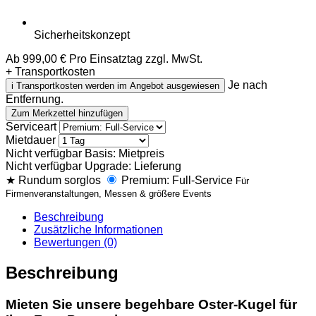
Sicherheitskonzept
Ab
999,00
€
Pro Einsatztag zzgl. MwSt.
+ Transportkosten
Je nach
i
Transportkosten werden im Angebot ausgewiesen
Entfernung.
B
Zum Merkzettel hinzufügen
e
Serviceart
g
Mietdauer
e
Nicht verfügbar
Basis: Mietpreis
h
Nicht verfügbar
Upgrade: Lieferung
b
★
Rundum sorglos
Premium: Full-Service
Für
a
Firmenveranstaltungen, Messen & größere Events
r
e
Beschreibung
O
Zusätzliche Informationen
s
Bewertungen (0)
t
e
Beschreibung
r
-
K
Mieten Sie unsere begehbare Oster-Kugel für
u