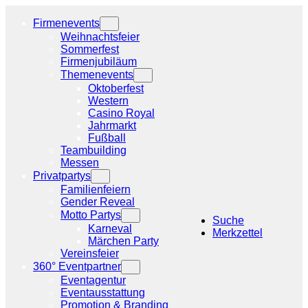
Zum
Inhalt
Firmenevents
springen
Weihnachtsfeier
Sommerfest
Firmenjubiläum
Themenevents
Oktoberfest
Western
Casino Royal
Jahrmarkt
Fußball
Teambuilding
Messen
Privatpartys
Familienfeiern
Gender Reveal
Motto Partys
Suche
Karneval
Merkzettel
Märchen Party
Vereinsfeier
360° Eventpartner
Eventagentur
Eventausstattung
Promotion & Branding