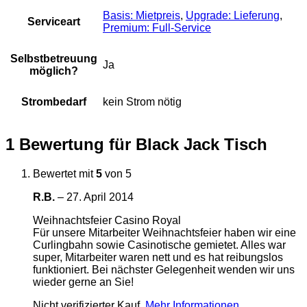
Basis: Mietpreis
,
Upgrade: Lieferung
,
Serviceart
Premium: Full-Service
Selbstbetreuung
Ja
möglich?
Strombedarf
kein Strom nötig
1 Bewertung für
Black Jack Tisch
Bewertet mit
5
von 5
R.B.
–
27. April 2014
Weihnachtsfeier Casino Royal
Für unsere Mitarbeiter Weihnachtsfeier haben wir eine
Curlingbahn sowie Casinotische gemietet. Alles war
super, Mitarbeiter waren nett und es hat reibungslos
funktioniert. Bei nächster Gelegenheit wenden wir uns
wieder gerne an Sie!
Nicht verifizierter Kauf.
Mehr Informationen