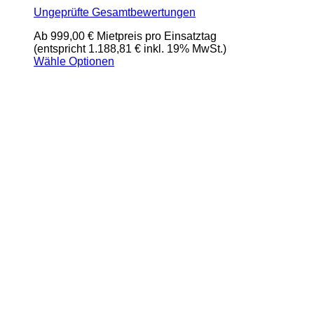
Ungeprüfte Gesamtbewertungen
Ab
999,00
€
Mietpreis pro Einsatztag
(entspricht 1.188,81 € inkl. 19% MwSt.)
Wähle Optionen