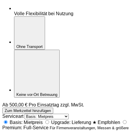
Volle Flexibilität bei Nutzung
Ohne Transport
Keine vor-Ort Betreuung
Ab
500,00
€
Pro Einsatztag zzgl. MwSt.
B
Zum Merkzettel hinzufügen
l
Serviceart
a
Basis: Mietpreis
Upgrade: Lieferung
★
Empfohlen
c
Premium: Full-Service
Für Firmenveranstaltungen, Messen & größere
k