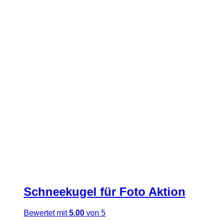
Schneekugel für Foto Aktion
Bewertet mit
5.00
von 5