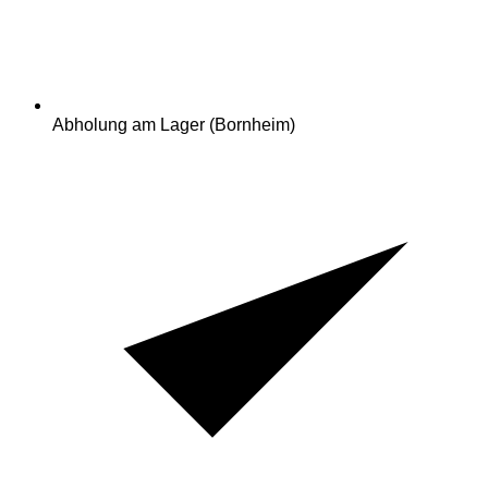
Abholung am Lager (Bornheim)