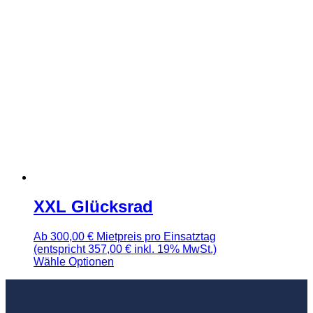
XXL Glücksrad
Ab
300,00
€
Mietpreis pro Einsatztag
(entspricht 357,00 € inkl. 19% MwSt.)
Wähle Optionen