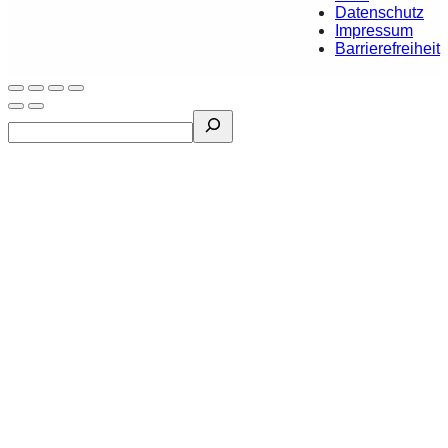
Datenschutz
Impressum
Barrierefreiheit
Search