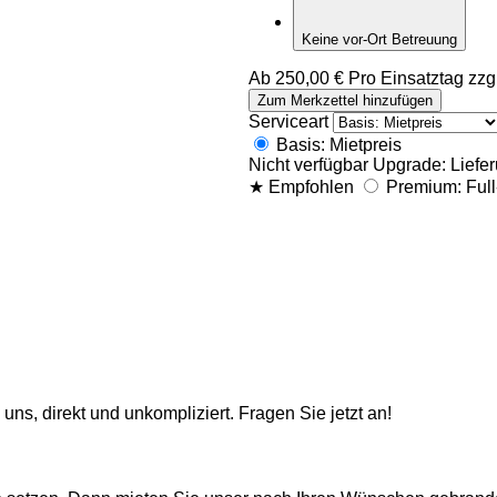
Keine vor-Ort Betreuung
Ab
250,00
€
Pro Einsatztag zzg
G
Zum Merkzettel hinzufügen
l
Serviceart
ü
Basis: Mietpreis
c
Nicht verfügbar
Upgrade: Liefe
k
★
Empfohlen
Premium: Full
s
r
a
d
–
g
e
b
r
a
n
ns, direkt und unkompliziert. Fragen Sie jetzt an!
d
e
t
M
e