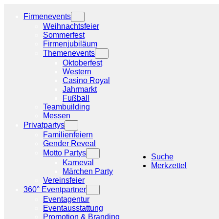
Zum
Inhalt
Firmenevents
springen
Weihnachtsfeier
Sommerfest
Firmenjubiläum
Themenevents
Oktoberfest
Western
Casino Royal
Jahrmarkt
Fußball
Teambuilding
Messen
Privatpartys
Familienfeiern
Gender Reveal
Motto Partys
Suche
Karneval
Merkzettel
Märchen Party
Vereinsfeier
360° Eventpartner
Eventagentur
Eventausstattung
Promotion & Branding