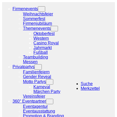
Zum
Inhalt
Firmenevents
springen
Weihnachtsfeier
Sommerfest
Firmenjubiläum
Themenevents
Oktoberfest
Western
Casino Royal
Jahrmarkt
Fußball
Teambuilding
Messen
Privatpartys
Familienfeiern
Gender Reveal
Motto Partys
Suche
Karneval
Merkzettel
Märchen Party
Vereinsfeier
360° Eventpartner
Eventagentur
Eventausstattung
Promotion & Branding