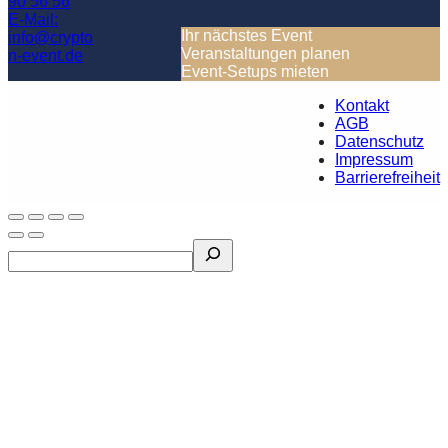
90 56 56
E-Mail:
Ihr nächstes Event
info@crypto
Veranstaltungen planen
n-event.de
Event-Setups mieten
© Copyright –
Kontakt
Crypton Event
AGB
Datenschutz
Impressum
Barrierefreiheit
Search