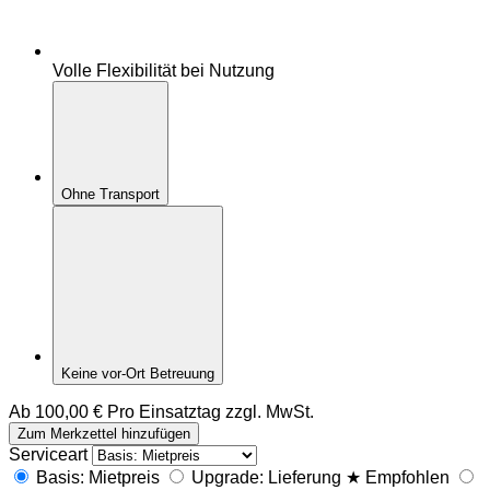
Volle Flexibilität bei Nutzung
Ohne Transport
Keine vor-Ort Betreuung
Ab
100,00
€
Pro Einsatztag zzgl. MwSt.
L
Zum Merkzettel hinzufügen
a
Serviceart
u
Basis: Mietpreis
Upgrade: Lieferung
★
Empfohlen
f