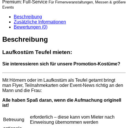
Premium: Full-Service
Für Firmenveranstaltungen, Messen & größere
k
Events
o
s
Beschreibung
t
Zusätzliche Informationen
ü
Bewertungen (0)
m
T
Beschreibung
e
u
f
Laufkostüm Teufel mieten:
e
l
Sie interessieren sich für unsere Promotion-Kostüme?
M
e
n
Mit Hörnern oder im Laufkostüm als Teufel getarnt bringt
g
man Flyer, Teilnahmekarten oder Event-News richtig an den
e
Mann und die Frau:
Alle haben Spaß daran, wenn die Aufmachung originell
ist!
erforderlich – diese kann vom Mieter nach
Betreuung
Einweisung übernommen werden