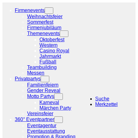
Zum
Inhalt
Firmenevents
springen
Weihnachtsfeier
Sommerfest
Firmenjubiläum
Themenevents
Oktoberfest
Western
Casino Royal
Jahrmarkt
Fußball
Teambuilding
Messen
Privatpartys
Familienfeiern
Gender Reveal
Motto Partys
Suche
Karneval
Merkzettel
Märchen Party
Vereinsfeier
360° Eventpartner
Eventagentur
Eventausstattung
Promotion & Branding