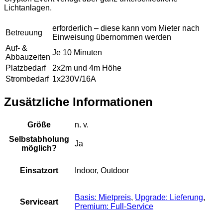
n
Lichtanlagen.
g
4
e
erforderlich – diese kann vom Mieter nach
Betreuung
r
Einweisung übernommen werden
B
Auf- &
Je 10 Minuten
a
Abbauzeiten
r
Platzbedarf
2x2m und 4m Höhe
M
Strombedarf
1x230V/16A
e
n
Zusätzliche Informationen
g
e
Größe
n. v.
Selbstabholung
Ja
möglich?
Einsatzort
Indoor, Outdoor
Basis: Mietpreis
,
Upgrade: Lieferung
,
Serviceart
Premium: Full-Service