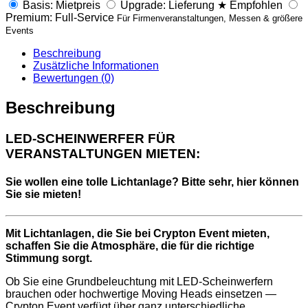
D
Basis: Mietpreis
Upgrade: Lieferung
★
Empfohlen
S
Premium: Full-Service
Für Firmenveranstaltungen, Messen & größere
c
Events
h
e
Beschreibung
i
Zusätzliche Informationen
n
Bewertungen (0)
w
e
Beschreibung
r
f
e
LED-SCHEINWERFER FÜR
r
VERANSTALTUNGEN MIETEN:
i
n
Sie wollen eine tolle Lichtanlage? Bitte sehr, hier können
k
Sie sie mieten!
l
.
S
Mit Lichtanlagen, die Sie bei Crypton Event mieten,
t
schaffen Sie die Atmosphäre, die für die richtige
e
Stimmung sorgt.
u
e
Ob Sie eine Grundbeleuchtung mit LED-Scheinwerfern
r
brauchen oder hochwertige Moving Heads einsetzen —
u
Crypton Event verfügt über ganz unterschiedliche