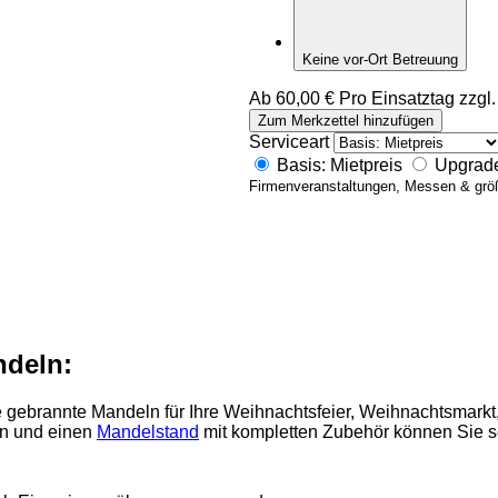
Keine vor-Ort Betreuung
Ab
60,00
€
Pro Einsatztag zzgl
M
Zum Merkzettel hinzufügen
a
Serviceart
n
Basis: Mietpreis
Upgrade
d
Firmenveranstaltungen, Messen & grö
e
l
b
l
e
c
h
M
e
ndeln:
n
g
gebrannte Mandeln für Ihre Weihnachtsfeier, Weihnachtsmarkt,
e
en und einen
Mandelstand
mit kompletten Zubehör können Sie sel