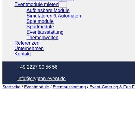
Eventmodule mieten
Aufblasbare Module
Simulatoren & Automaten
Spielmodule
Sportmodule
Eventausstattung
Themenwelten
Referenzen
Unternehmen
Kontakt
+49 2227 90 56 56
info@crypton-event.de
Startseite
/
Eventmodule
/
Eventausstattung
/
Event-Catering & Fun 