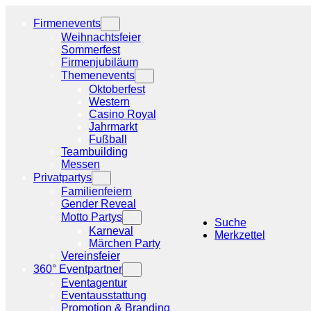
Zum
Inhalt
Firmenevents
springen
Weihnachtsfeier
Sommerfest
Firmenjubiläum
Themenevents
Oktoberfest
Western
Casino Royal
Jahrmarkt
Fußball
Teambuilding
Messen
Privatpartys
Familienfeiern
Gender Reveal
Motto Partys
Suche
Karneval
Merkzettel
Märchen Party
Vereinsfeier
360° Eventpartner
Eventagentur
Eventausstattung
Promotion & Branding