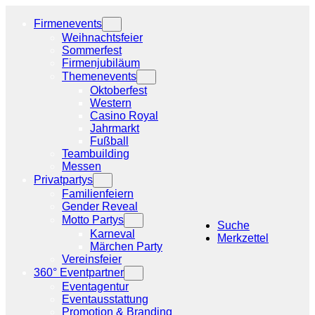
Zum
Inhalt
Firmenevents
springen
Weihnachtsfeier
Sommerfest
Firmenjubiläum
Themenevents
Oktoberfest
Western
Casino Royal
Jahrmarkt
Fußball
Teambuilding
Messen
Privatpartys
Familienfeiern
Gender Reveal
Motto Partys
Suche
Karneval
Merkzettel
Märchen Party
Vereinsfeier
360° Eventpartner
Eventagentur
Eventausstattung
Promotion & Branding