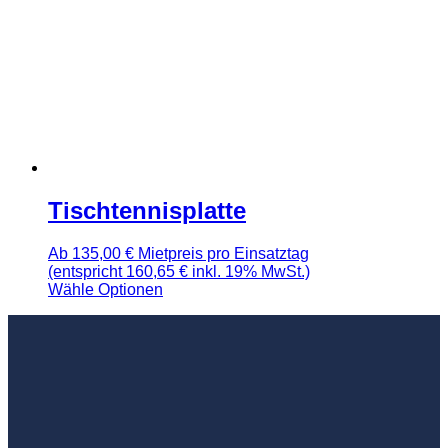
Tischtennisplatte
Ab
135,00
€
Mietpreis pro Einsatztag
(entspricht 160,65 € inkl. 19% MwSt.)
Wähle Optionen