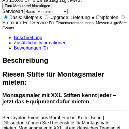
Ab
150,00
€
Pro Einsatztag zzgl. MwSt.
M
Zum Merkzettel hinzufügen
o
Serviceart
n
Basis: Mietpreis
Upgrade: Lieferung
★
Empfohlen
t
Premium: Full-Service
Für Firmenveranstaltungen, Messen & größere
a
Events
g
s
Beschreibung
m
Zusätzliche Informationen
a
Bewertungen (0)
l
e
Beschreibung
r
R
i
Riesen Stifte für Montagsmaler
e
mieten:
s
e
n
Montagsmaler mit XXL Stiften kennt jeder –
s
jetzt das Equipment dafür mieten.
t
i
f
​Bei Crypton Event aus Bornheim bei Köln | Bonn |
t
Düsseldorf können Sie Riesenstifte für Montagsmaler
e
mieten. Montagsmaler in XXL ist ein klassiches Teamspiel,