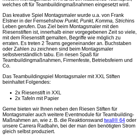
M
welches oft für Teambuildingmaßnahmen eingesetzt wird.
e
n
Das kreative Spiel Montagsmaler wurde u.a. von Frank
g
Elstner in der Fernsehshow
Punkt, Punkt, Komma, Strich
ins
e
Leben gerufen. Das Ziel beim Montagsmaler mit den
Riesenstiften ist, innerhalb einer vorgegebenen Zeit so viele,
mit dem Riesenstift gemalten, Begriffe wie möglich zu
erraten. Es treten 2 Teams gegeneinander an. Buchstaben
oder Zahlen zu zeichnen sind beim Montagsmaler
selbstverständlich tabu. Ein riesen Spaß für
Teambuildingmaßnahmen, Firmenfeste, Betriebsfeiern und
Co.
Das Teambuildingspiel Montagsmaler mit XXL Stiften
beinhaltet Folgendes:
2x Riesenstift in XXL
2x Tafeln mit Papier
Gerne bieten wir Ihnen neben den Riesen Stiften für
Montagsmaler auch weitere Eventmodule für Teambuilding-
Maßnahmen an, wie z. B. die Reaktionswand
twall® 64
oder
unsere Carrera Radbahn, bei der man den benötigten Strom
gleich selbst produziert.