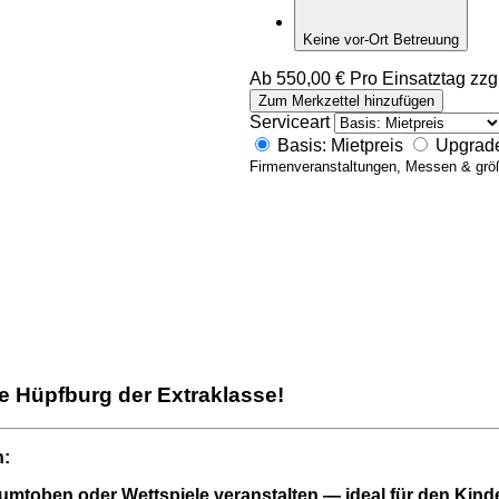
Keine vor-Ort Betreuung
Ab
550,00
€
Pro Einsatztag zzg
W
Zum Merkzettel hinzufügen
e
Serviceart
s
Basis: Mietpreis
Upgrade
t
Firmenveranstaltungen, Messen & grö
e
r
n
H
i
n
d
e
r
n
i
e Hüpfburg der Extraklasse!
s
b
a
n:
h
n
rumtoben oder Wettspiele veranstalten — ideal für den Kind
M