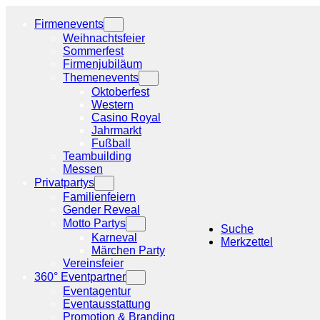
Zum
Inhalt
Firmenevents
springen
Weihnachtsfeier
Sommerfest
Firmenjubiläum
Themenevents
Oktoberfest
Western
Casino Royal
Jahrmarkt
Fußball
Teambuilding
Messen
Privatpartys
Familienfeiern
Gender Reveal
Motto Partys
Suche
Karneval
Merkzettel
Märchen Party
Vereinsfeier
360° Eventpartner
Eventagentur
Eventausstattung
Promotion & Branding