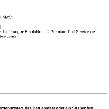
l. MwSt.
: Lieferung
★
Empfohlen
Premium: Full-Service
Für
ßere Events
ergeburtstag, das Betriebsfest oder ein Straßenfest …